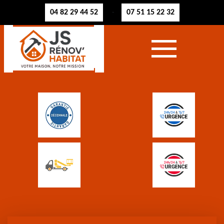
04 82 29 44 52
07 51 15 22 32
-