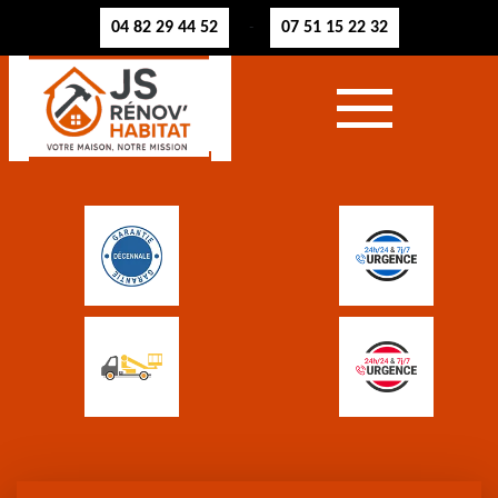
04 82 29 44 52
07 51 15 22 32
-