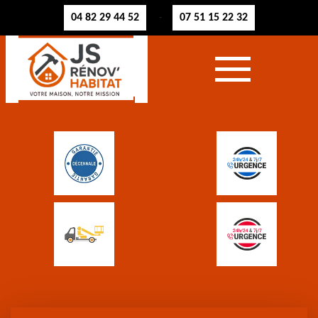
04 82 29 44 52
07 51 15 22 32
-