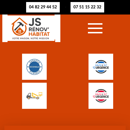
04 82 29 44 52
07 51 15 22 32
-