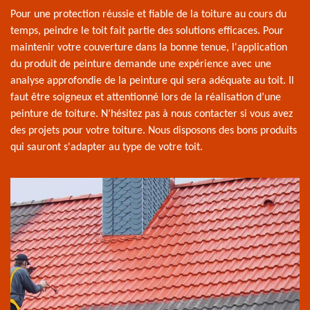
Pour une protection réussie et fiable de la toiture au cours du
temps, peindre le toit fait partie des solutions efficaces. Pour
maintenir votre couverture dans la bonne tenue, l'application
du produit de peinture demande une expérience avec une
analyse approfondie de la peinture qui sera adéquate au toit. Il
faut être soigneux et attentionné lors de la réalisation d’une
peinture de toiture. N’hésitez pas à nous contacter si vous avez
des projets pour votre toiture. Nous disposons des bons produits
qui sauront s'adapter au type de votre toit.