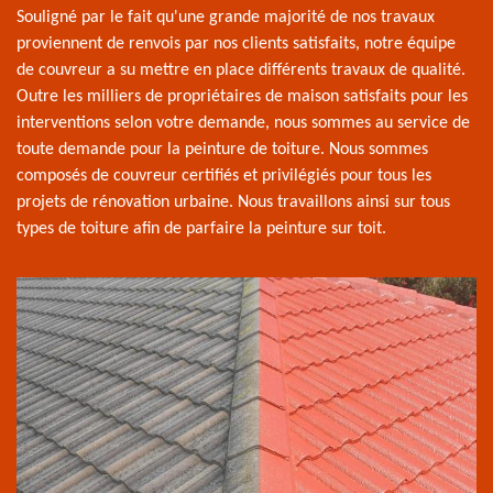
Souligné par le fait qu'une grande majorité de nos travaux
proviennent de renvois par nos clients satisfaits, notre équipe
de couvreur a su mettre en place différents travaux de qualité.
Outre les milliers de propriétaires de maison satisfaits pour les
interventions selon votre demande, nous sommes au service de
toute demande pour la peinture de toiture. Nous sommes
composés de couvreur certifiés et privilégiés pour tous les
projets de rénovation urbaine. Nous travaillons ainsi sur tous
types de toiture afin de parfaire la peinture sur toit.