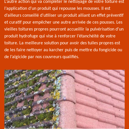
L’autre action qui va compléter le nettoyage de votre toiture est
l’application d’un produit qui repousse les mousses. Il est
d’ailleurs conseillé d’utiliser un produit alliant un effet préventif
et curatif pour empêcher une autre arrivée de ces pousses. Les
vieilles toitures propres pourront accueillir la pulvérisation d’un
produit hydrofuge qui vise à renforcer l’étanchéité de votre
toiture. La meilleure solution pour avoir des tuiles propres est
de les faire nettoyer au karcher puis de mettre du fongicide ou
de l’algicide par nos couvreurs qualifiés.