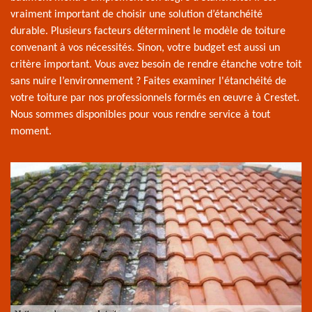
vraiment important de choisir une solution d’étanchéité
durable. Plusieurs facteurs déterminent le modèle de toiture
convenant à vos nécessités. Sinon, votre budget est aussi un
critère important. Vous avez besoin de rendre étanche votre toit
sans nuire l’environnement ? Faites examiner l'étanchéité de
votre toiture par nos professionnels formés en œuvre à Crestet.
Nous sommes disponibles pour vous rendre service à tout
moment.