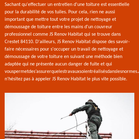
Sachant qu'effectuer un entretien d'une toiture est essentielle
pour la durabilité de vos tuiles. Pour cela, rien ne aussi
important que mettre tout votre projet de nettoyage et
démoussage de toiture entre les mains d'un couvreur
professionnel comme JS Renov Habitat qui se trouve dans
Crestet 84110. D'ailleurs, JS Renov Habitat dispose des savoir-
faire nécessaires pour s'occuper un travail de nettoyage et
démoussage de votre toiture en suivant une méthode bien
adaptée qui ne présente aucun danger de fuite et qui
vouspermetdes’assurerquelestravauxsoientréalisésdanslesnormes.
n'hésitez pas à appeler JS Renov Habitat le plus vite possible.