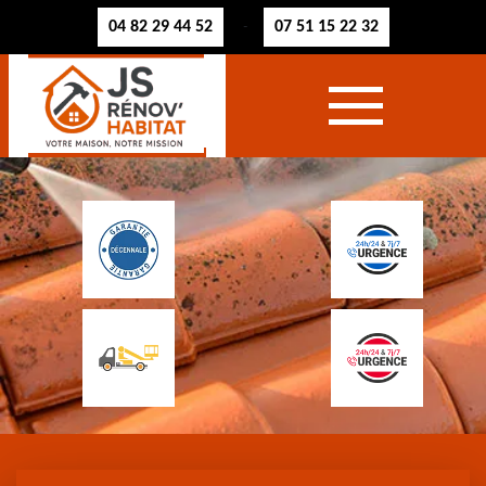
04 82 29 44 52
07 51 15 22 32
-