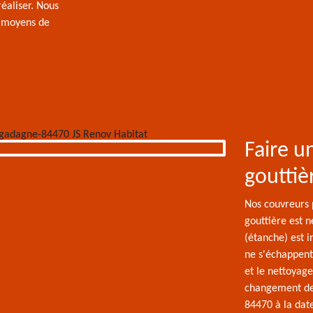
réaliser. Nous
s moyens de
Faire 
gouttiè
Nos couvreurs 
gouttière est n
(étanche) est i
ne s'échappent
et le nettoyag
changement de 
84470 à la date