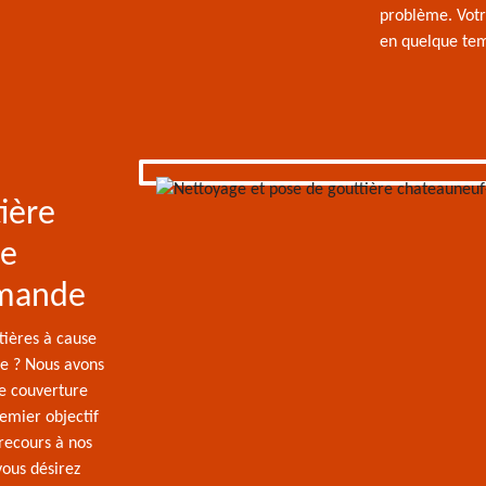
problème. Votr
en quelque te
ière
De
emande
ières à cause
re ? Nous avons
e couverture
emier objectif
 recours à nos
vous désirez