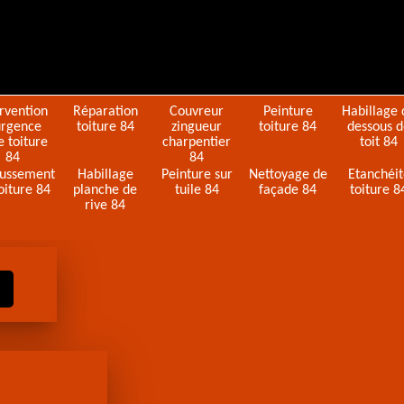
ervention
Réparation
Couvreur
Peinture
Habillage 
urgence
toiture 84
zingueur
toiture 84
dessous 
e toiture
charpentier
toit 84
84
84
ussement
Habillage
Peinture sur
Nettoyage de
Etanchéi
oiture 84
planche de
tuile 84
façade 84
toiture 8
rive 84