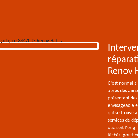
Interve
réparat
Renov 
C'est normal si
après des année
présentent des 
envisageable et
qui se trouve 
services de dép
que soit l'orig
lâchés, gouttiè