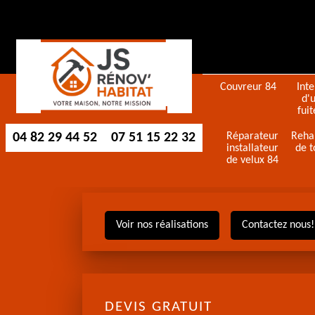
Couvreur 84
Int
d'
fuit
04 82 29 44 52
07 51 15 22 32
Réparateur
Reha
installateur
de t
de velux 84
Voir nos réalisations
Contactez nous!
DEVIS GRATUIT