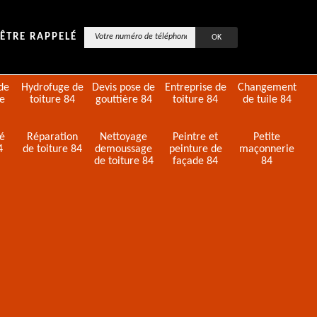
ÊTRE RAPPELÉ
de
Hydrofuge de
Devis pose de
Entreprise de
Changement
de
toiture 84
gouttière 84
toiture 84
de tuile 84
té
Réparation
Nettoyage
Peintre et
Petite
4
de toiture 84
demoussage
peinture de
maçonnerie
de toiture 84
façade 84
84