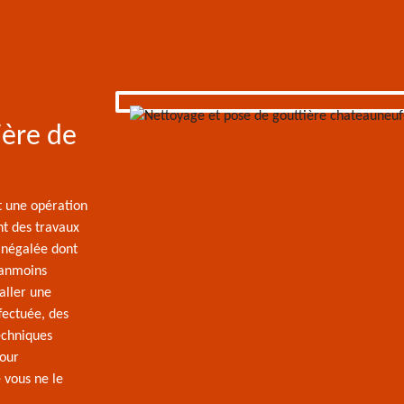
ière de
t une opération
nt des travaux
inégalée dont
néanmoins
aller une
fectuée, des
techniques
pour
vous ne le