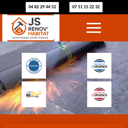
04 82 29 44 52
07 51 15 22 32
-