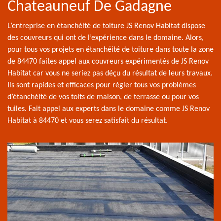
Chateauneuf De Gadagne
L’entreprise en étanchéité de toiture JS Renov Habitat dispose
des couvreurs qui ont de l’expérience dans le domaine. Alors,
pour tous vos projets en étanchéité de toiture dans toute la zone
de 84470 faites appel aux couvreurs expérimentés de JS Renov
Habitat car vous ne seriez pas déçu du résultat de leurs travaux.
Ils sont rapides et efficaces pour régler tous vos problèmes
d’étanchéité de vos toits de maison, de terrasse ou pour vos
tuiles. Fait appel aux experts dans le domaine comme JS Renov
Habitat à 84470 et vous serez satisfait du résultat.