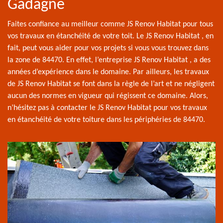
Gadagne
Faites confiance au meilleur comme JS Renov Habitat pour tous
vos travaux en étanchéité de votre toit. Le JS Renov Habitat , en
fait, peut vous aider pour vos projets si vous vous trouvez dans
la zone de 84470. En effet, l’entreprise JS Renov Habitat , a des
années d’expérience dans le domaine. Par ailleurs, les travaux
de JS Renov Habitat se font dans la règle de l’art et ne négligent
aucun des normes en vigueur qui régissent ce domaine. Alors,
n’hésitez pas à contacter le JS Renov Habitat pour vos travaux
en étanchéité de votre toiture dans les périphéries de 84470.