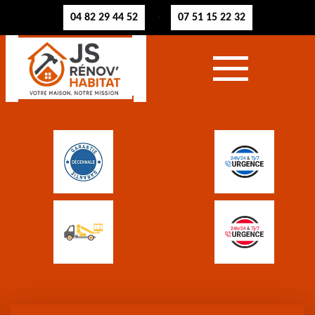
04 82 29 44 52
07 51 15 22 32
-