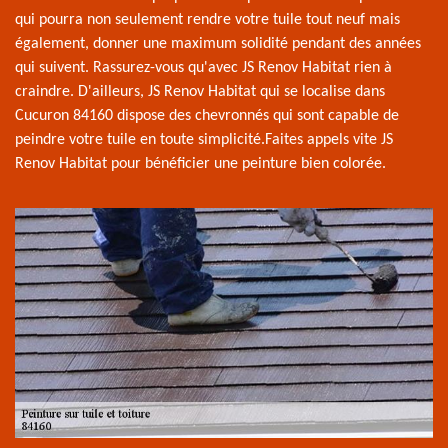
qui pourra non seulement rendre votre tuile tout neuf mais
également, donner une maximum solidité pendant des années
qui suivent. Rassurez-vous qu'avec JS Renov Habitat rien à
craindre. D'ailleurs, JS Renov Habitat qui se localise dans
Cucuron 84160 dispose des chevronnés qui sont capable de
peindre votre tuile en toute simplicité.Faites appels vite JS
Renov Habitat pour bénéficier une peinture bien colorée.