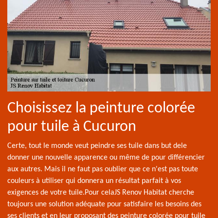
Choisissez la peinture colorée
pour tuile à Cucuron
Certe, tout le monde veut peindre ses tuile dans but dele
donner une nouvelle apparence ou même de pour différencier
aux autres. Mais il ne faut pas oublier que ce n'est pas toute
couleurs à utiliser qui donnera un résultat parfait à vos
exigences de votre tuile.Pour celaJS Renov Habitat cherche
toujours une solution adéquate pour satisfaire les besoins des
ses clients et en leur proposant des peinture colorée pour tuile