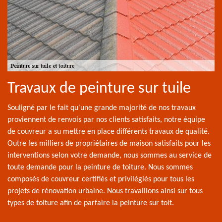
Travaux de peinture sur tuile
Souligné par le fait qu'une grande majorité de nos travaux
proviennent de renvois par nos clients satisfaits, notre équipe
de couvreur a su mettre en place différents travaux de qualité.
Outre les milliers de propriétaires de maison satisfaits pour les
interventions selon votre demande, nous sommes au service de
toute demande pour la peinture de toiture. Nous sommes
composés de couvreur certifiés et privilégiés pour tous les
projets de rénovation urbaine. Nous travaillons ainsi sur tous
types de toiture afin de parfaire la peinture sur toit.