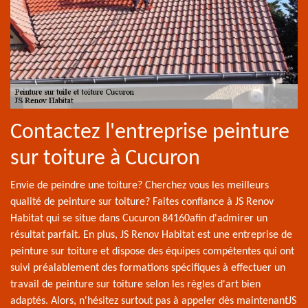
Contactez l'entreprise peinture
sur toiture à Cucuron
Envie de peindre une toiture? Cherchez vous les meilleurs
qualité de peinture sur toiture? Faites confiance à JS Renov
Habitat qui se situe dans Cucuron 84160afin d'admirer un
résultat parfait. En plus, JS Renov Habitat est une entreprise de
peinture sur toiture et dispose des équipes compétentes qui ont
suivi préalablement des formations spécifiques à effectuer un
travail de peinture sur toiture selon les règles d'art bien
adaptés. Alors, n'hésitez surtout pas à appeler dès maintenantJS