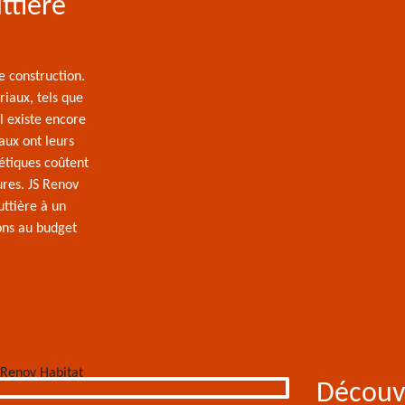
ttière
e construction.
riaux, tels que
 Il existe encore
aux ont leurs
étiques coûtent
ures. JS Renov
uttière à un
ons au budget
Découv