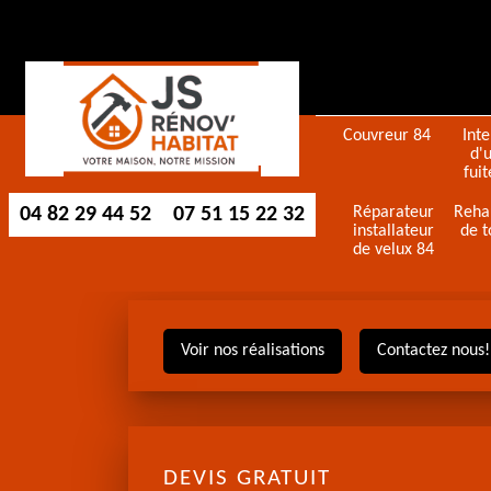
Couvreur 84
Int
d'
fuit
04 82 29 44 52
07 51 15 22 32
Réparateur
Reha
installateur
de t
de velux 84
Voir nos réalisations
Contactez nous!
DEVIS GRATUIT