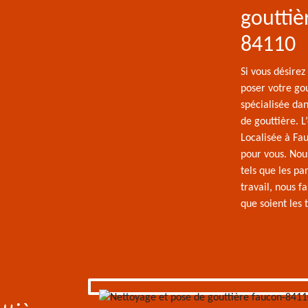
gouttiè
84110
Si vous désirez
poser votre gou
spécialisée da
de gouttière. L
Localisée à Fau
pour vous. Nous
tels que les pa
travail, nous f
que soient les