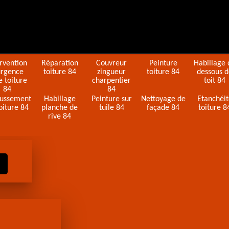
ervention
Réparation
Couvreur
Peinture
Habillage 
urgence
toiture 84
zingueur
toiture 84
dessous 
e toiture
charpentier
toit 84
84
84
ussement
Habillage
Peinture sur
Nettoyage de
Etanchéi
oiture 84
planche de
tuile 84
façade 84
toiture 8
rive 84