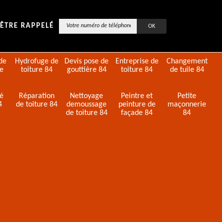
ÊTRE RAPPELÉ
de
Hydrofuge de
Devis pose de
Entreprise de
Changement
de
toiture 84
gouttière 84
toiture 84
de tuile 84
té
Réparation
Nettoyage
Peintre et
Petite
4
de toiture 84
demoussage
peinture de
maçonnerie
de toiture 84
façade 84
84