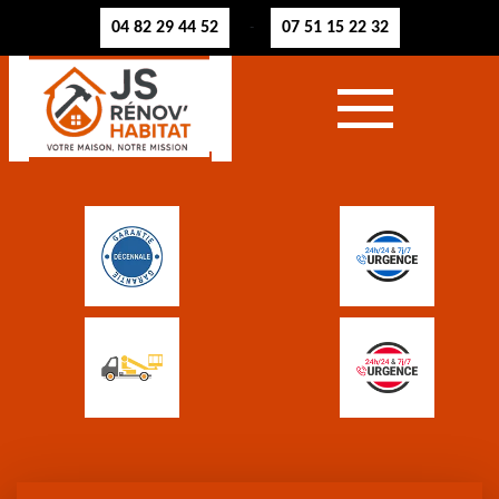
04 82 29 44 52
07 51 15 22 32
-