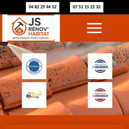
04 82 29 44 52
07 51 15 22 32
-