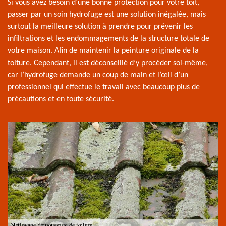
Si vous avez besoin d’une bonne protection pour votre toit,
passer par un soin hydrofuge est une solution inégalée, mais
surtout la meilleure solution à prendre pour prévenir les
infiltrations et les endommagements de la structure totale de
votre maison. Afin de maintenir la peinture originale de la
toiture. Cependant, il est déconseillé d’y procéder soi-même,
car l’hydrofuge demande un coup de main et l’œil d’un
professionnel qui effectue le travail avec beaucoup plus de
précautions et en toute sécurité.