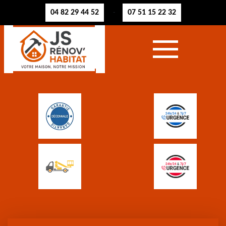
04 82 29 44 52
07 51 15 22 32
-