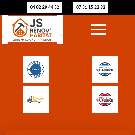
04 82 29 44 52
07 51 15 22 32
-