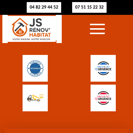
04 82 29 44 52
07 51 15 22 32
-