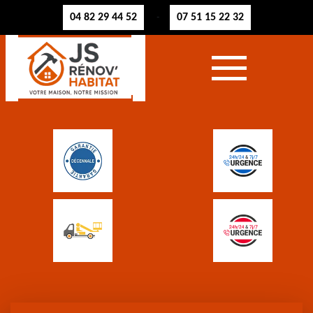
04 82 29 44 52
07 51 15 22 32
-