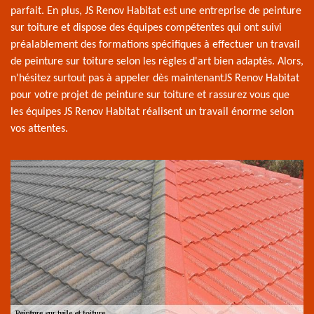
parfait. En plus, JS Renov Habitat est une entreprise de peinture
sur toiture et dispose des équipes compétentes qui ont suivi
préalablement des formations spécifiques à effectuer un travail
de peinture sur toiture selon les règles d'art bien adaptés. Alors,
n'hésitez surtout pas à appeler dès maintenantJS Renov Habitat
pour votre projet de peinture sur toiture et rassurez vous que
les équipes JS Renov Habitat réalisent un travail énorme selon
vos attentes.