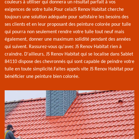
couleurs à utiliser qui donnera un résultat parfait à vos
exigences de votre tuile.Pour celaJS Renov Habitat cherche
toujours une solution adéquate pour satisfaire les besoins des
ses clients et en leur proposant des peinture colorée pour tuile
qui pourra non seulement rendre votre tuile tout neuf mais
également, donner une maximum solidité pendant des années
qui suivent. Rassurez-vous qu'avec JS Renov Habitat rien à
craindre. D'ailleurs, JS Renov Habitat qui se localise dans Sablet
84110 dispose des chevronnés qui sont capable de peindre votre
tuile en toute simplicité.Faites appels vite JS Renov Habitat pour
bénéficier une peinture bien colorée.