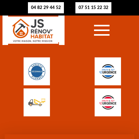
04 82 29 44 52
07 51 15 22 32
-