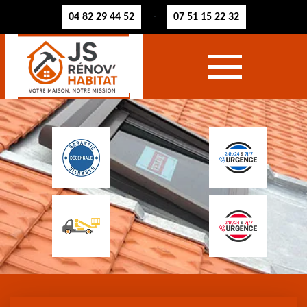
04 82 29 44 52
07 51 15 22 32
-