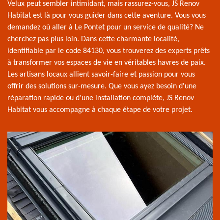
Velux peut sembler intimidant, mais rassurez-vous, JS Renov
Habitat est là pour vous guider dans cette aventure. Vous vous
demandez où aller à Le Pontet pour un service de qualité? Ne
cherchez pas plus loin. Dans cette charmante localité,
identifiable par le code 84130, vous trouverez des experts prêts
à transformer vos espaces de vie en véritables havres de paix.
Les artisans locaux allient savoir-faire et passion pour vous
offrir des solutions sur-mesure. Que vous ayez besoin d'une
réparation rapide ou d'une installation complète, JS Renov
Habitat vous accompagne à chaque étape de votre projet.