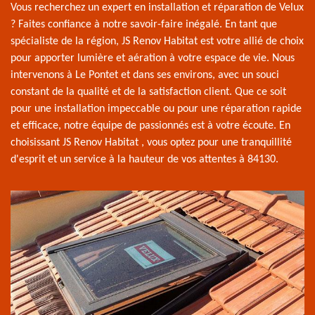
Vous recherchez un expert en installation et réparation de Velux
? Faites confiance à notre savoir-faire inégalé. En tant que
spécialiste de la région, JS Renov Habitat est votre allié de choix
pour apporter lumière et aération à votre espace de vie. Nous
intervenons à Le Pontet et dans ses environs, avec un souci
constant de la qualité et de la satisfaction client. Que ce soit
pour une installation impeccable ou pour une réparation rapide
et efficace, notre équipe de passionnés est à votre écoute. En
choisissant JS Renov Habitat , vous optez pour une tranquillité
d'esprit et un service à la hauteur de vos attentes à 84130.