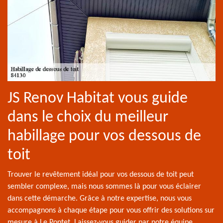
JS Renov Habitat vous guide
dans le choix du meilleur
habillage pour vos dessous de
toit
Trouver le revêtement idéal pour vos dessous de toit peut
sembler complexe, mais nous sommes là pour vous éclairer
dans cette démarche. Grâce à notre expertise, nous vous
accompagnons à chaque étape pour vous offrir des solutions sur
mesure à Le Pontet. Laissez-vous guider par notre équipe