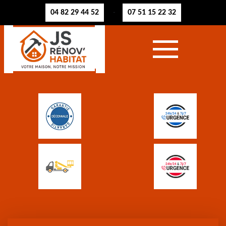
04 82 29 44 52
07 51 15 22 32
-