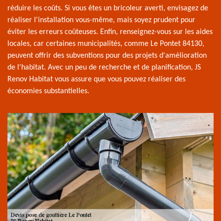
réduire les coûts. Si vous êtes un bricoleur averti, envisagez de
réaliser l'installation vous-même, mais soyez prudent pour
éviter les erreurs coûteuses. Enfin, renseignez-vous sur les aides
locales, car certaines municipalités, comme Le Pontet 84130,
peuvent offrir des subventions pour des projets d'amélioration
de l'habitat. Avec un peu de recherche et de planification, JS
Renov Habitat vous assure que vous pouvez réaliser des
économies substantielles.