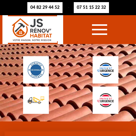
04 82 29 44 52
07 51 15 22 32
-