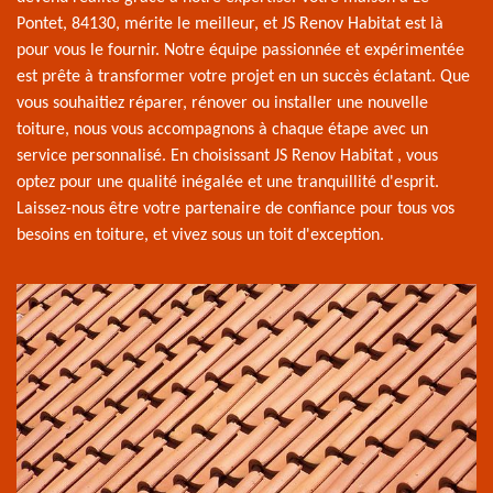
Pontet, 84130, mérite le meilleur, et JS Renov Habitat est là
pour vous le fournir. Notre équipe passionnée et expérimentée
est prête à transformer votre projet en un succès éclatant. Que
vous souhaitiez réparer, rénover ou installer une nouvelle
toiture, nous vous accompagnons à chaque étape avec un
service personnalisé. En choisissant JS Renov Habitat , vous
optez pour une qualité inégalée et une tranquillité d'esprit.
Laissez-nous être votre partenaire de confiance pour tous vos
besoins en toiture, et vivez sous un toit d'exception.