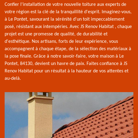
Confier l'installation de votre nouvelle toiture aux experts de
votre région est la clé de la tranquillité d'esprit. Imaginez-vous,
à Le Pontet, savourant la sérénité d'un toit impeccablement
posé, résistant aux intempéries. Avec JS Renov Habitat , chaque
projet est une promesse de qualité, de durabilité et
d'esthétique. Nos artisans, forts de leur expérience, vous
accompagnent à chaque étape, de la sélection des matériaux à
la pose finale. Grâce à notre savoir-faire, votre maison à Le
Pontet, 84130, devient un havre de paix. Faites confiance à JS
Renov Habitat pour un résultat à la hauteur de vos attentes et
au-delà.