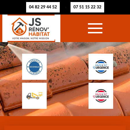
04 82 29 44 52
07 51 15 22 32
-