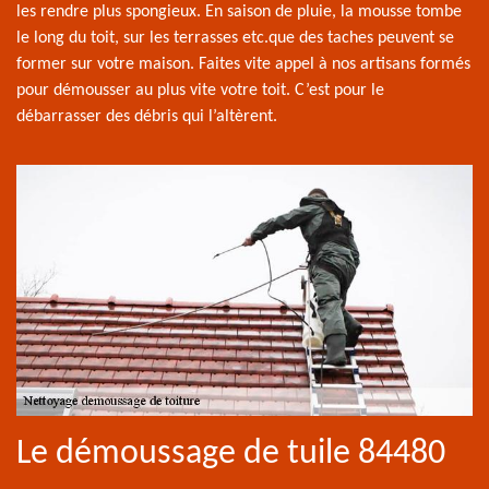
les rendre plus spongieux. En saison de pluie, la mousse tombe
le long du toit, sur les terrasses etc.que des taches peuvent se
former sur votre maison. Faites vite appel à nos artisans formés
pour démousser au plus vite votre toit. C’est pour le
débarrasser des débris qui l’altèrent.
Le démoussage de tuile 84480