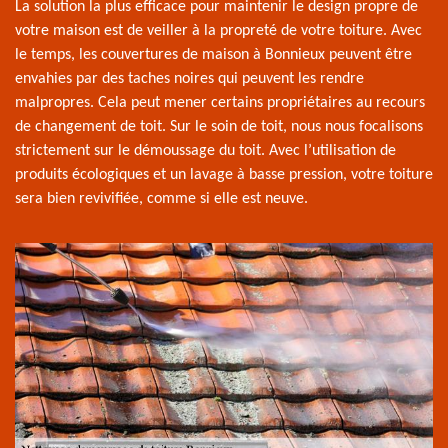
La solution la plus efficace pour maintenir le design propre de
votre maison est de veiller à la propreté de votre toiture. Avec
le temps, les couvertures de maison à Bonnieux peuvent être
envahies par des taches noires qui peuvent les rendre
malpropres. Cela peut mener certains propriétaires au recours
de changement de toit. Sur le soin de toit, nous nous focalisons
strictement sur le démoussage du toit. Avec l’utilisation de
produits écologiques et un lavage à basse pression, votre toiture
sera bien revivifiée, comme si elle est neuve.