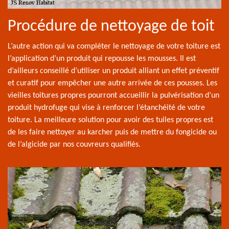
Procédure de nettoyage de toit
L’autre action qui va compléter le nettoyage de votre toiture est
l’application d’un produit qui repousse les mousses. Il est
d’ailleurs conseillé d’utiliser un produit alliant un effet préventif
et curatif pour empêcher une autre arrivée de ces pousses. Les
vieilles toitures propres pourront accueillir la pulvérisation d’un
produit hydrofuge qui vise à renforcer l’étanchéité de votre
toiture. La meilleure solution pour avoir des tuiles propres est
de les faire nettoyer au karcher puis de mettre du fongicide ou
de l’algicide par nos couvreurs qualifiés.