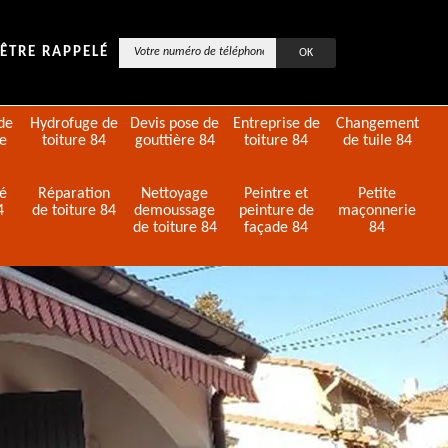
ÊTRE RAPPELÉ
de
Hydrofuge de
Devis pose de
Entreprise de
Changement
de
toiture 84
gouttière 84
toiture 84
de tuile 84
té
Réparation
Nettoyage
Peintre et
Petite
4
de toiture 84
demoussage
peinture de
maçonnerie
de toiture 84
façade 84
84