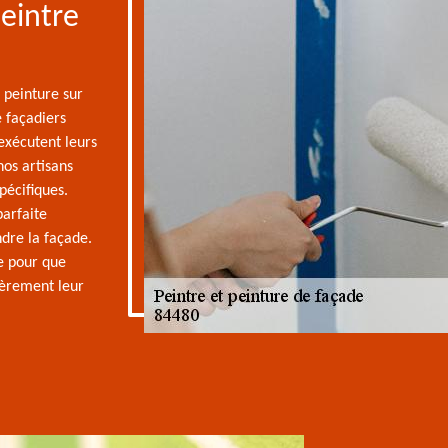
peintre
 peinture sur
e façadiers
exécutent leurs
nos artisans
pécifiques.
parfaite
dre la façade.
pe pour que
tièrement leur