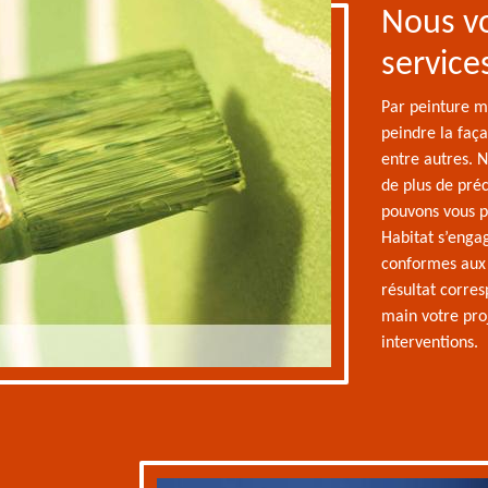
Nous v
service
Par peinture m
peindre la faça
entre autres. N
de plus de préc
pouvons vous p
Habitat s’enga
conformes aux
résultat corre
main votre proj
interventions.