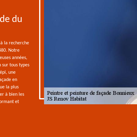
ade du
 à la recherche
480. Notre
reuses années,
sur tous types
épi, une
façade en
ue la plus
er à bien les
formant et