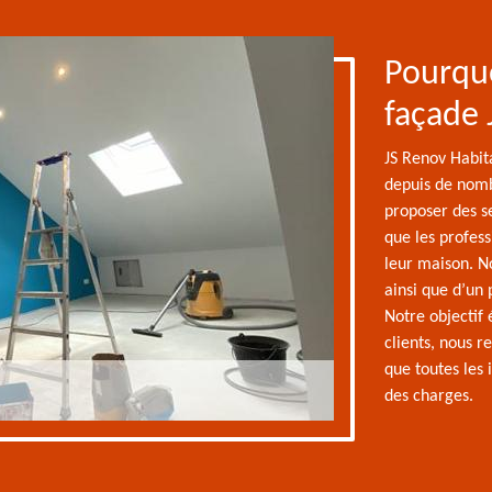
Pourquo
façade 
JS Renov Habita
depuis de nomb
proposer des se
que les profess
leur maison. N
ainsi que d’un 
Notre objectif 
clients, nous r
que toutes les 
des charges.