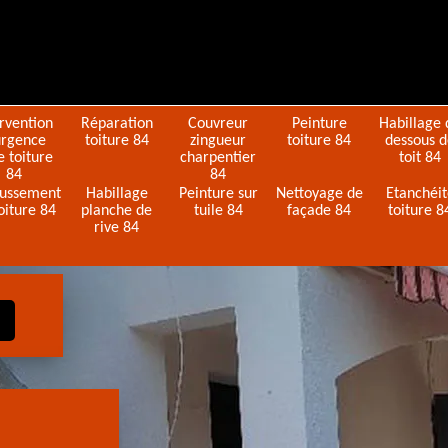
ervention
Réparation
Couvreur
Peinture
Habillage 
urgence
toiture 84
zingueur
toiture 84
dessous 
e toiture
charpentier
toit 84
84
84
ussement
Habillage
Peinture sur
Nettoyage de
Etanchéi
oiture 84
planche de
tuile 84
façade 84
toiture 8
rive 84