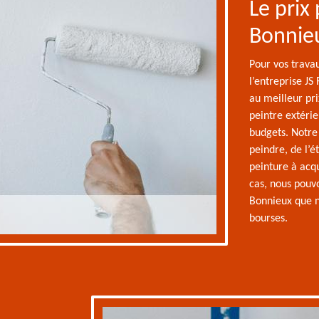
Le prix
Bonnie
Pour vos trava
l’entreprise JS
au meilleur pr
peintre extérie
budgets. Notre 
peindre, de l’é
peinture à acqu
cas, nous pouvo
Bonnieux que n
bourses.