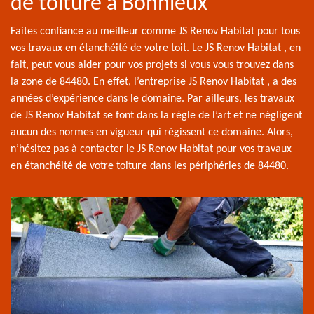
de toiture à Bonnieux
Faites confiance au meilleur comme JS Renov Habitat pour tous
vos travaux en étanchéité de votre toit. Le JS Renov Habitat , en
fait, peut vous aider pour vos projets si vous vous trouvez dans
la zone de 84480. En effet, l’entreprise JS Renov Habitat , a des
années d’expérience dans le domaine. Par ailleurs, les travaux
de JS Renov Habitat se font dans la règle de l’art et ne négligent
aucun des normes en vigueur qui régissent ce domaine. Alors,
n’hésitez pas à contacter le JS Renov Habitat pour vos travaux
en étanchéité de votre toiture dans les périphéries de 84480.