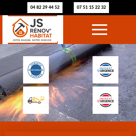
04 82 29 44 52
07 51 15 22 32
-