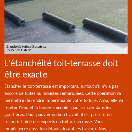
L'étanchéité toit-terrasse doit
être exacte
Étancher le toit-terrasse est important, surtout s'il n'y a pas
encore de fuites ou mousses remarquées. Cette opération va
permettre de rendre imperméable votre toiture. Ainsi, elle va
rejeter l'eau et la laisser s'écouler pour arriver dans les
gouttières. Pour pouvoir du bon travail, il est prescrit de
recourir l'aide des experts en toiture-terrasse. Vous
empêcherez aussi les défauts durant les travaux. Nos