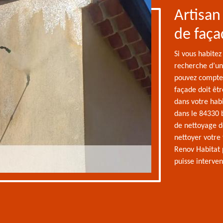
Artisan
de faça
Si vous habitez
recherche d’un
pouvez compter 
façade doit êtr
dans votre habi
dans le 84330 
de nettoyage d
nettoyer votre
Renov Habitat 
puisse interven