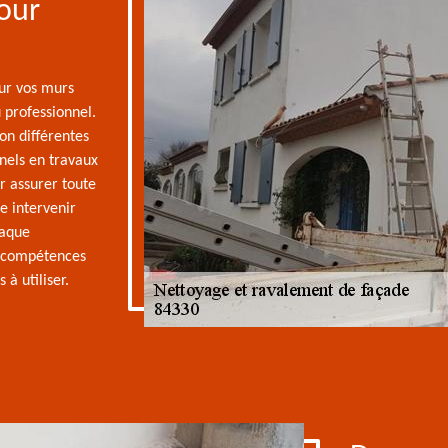
our
our vos murs
u professionnel.
on différentes
nels en travaux
r assurer toute
re intervenir
haque
s compétences
à utiliser.