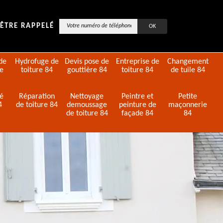
ÊTRE RAPPELÉ
de
Hydrofuge de
Devis pose de
Entreprise de
Changement
de
toiture 84
gouttière 84
toiture 84
de tuile 84
té
Réparation
Nettoyage
Peintre et
Petite
4
de toiture 84
demoussage
peinture de
maçonnerie
de toiture 84
façade 84
84