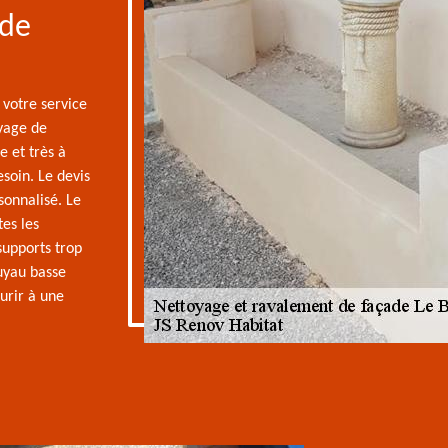
 de
 votre service
oyage de
 et très à
esoin. Le devis
sonnalisé. Le
tes les
 supports trop
uyau basse
ourir à une