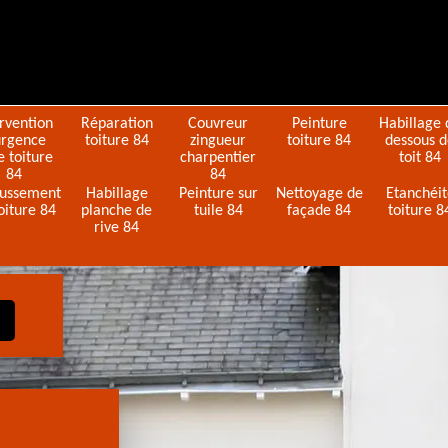
ervention
Réparation
Couvreur
Peinture
Habillage 
urgence
toiture 84
zingueur
toiture 84
dessous 
e toiture
charpentier
toit 84
84
84
ussement
Habillage
Peinture sur
Nettoyage de
Etanchéi
oiture 84
planche de
tuile 84
façade 84
toiture 8
rive 84