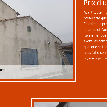
Prix d'
Avant toute int
préférable que 
En effet, un pr
la tenue et l'
ravalement de 
avons les comp
quel que soit 
nous faire con
façade à prix a