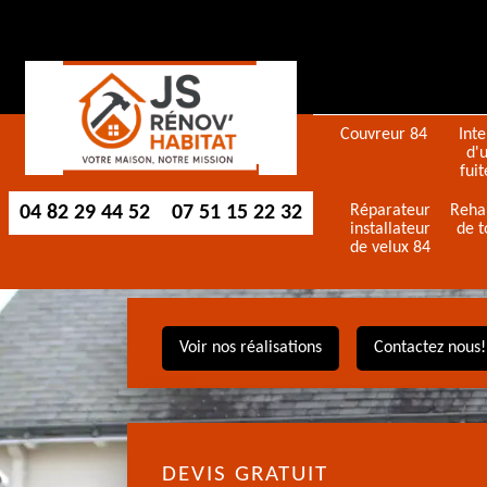
Couvreur 84
Int
d'
fuit
04 82 29 44 52
07 51 15 22 32
Réparateur
Reha
installateur
de t
de velux 84
Voir nos réalisations
Contactez nous!
DEVIS GRATUIT