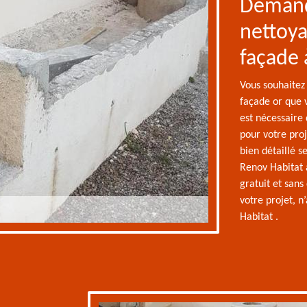
Demand
nettoya
façade 
Vous souhaitez
façade or que v
est nécessaire
pour votre proj
bien détaillé 
Renov Habitat 
gratuit et sans
votre projet, 
Habitat .