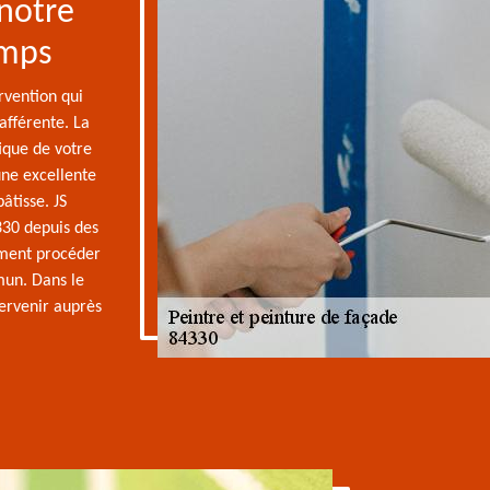
 notre
emps
rvention qui
afférente. La
ique de votre
une excellente
âtisse. JS
330 depuis des
ment procéder
mun. Dans le
tervenir auprès