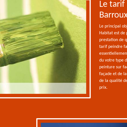
Le tari
Barroux
Le principal ob
Habitat est de 
prestation de q
tarif peindre 
essentiellement
du votre type 
peinture sur fa
façade et de la
de la qualité d
prix.