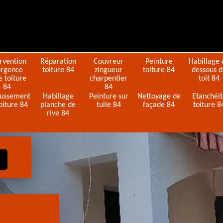
ervention
Réparation
Couvreur
Peinture
Habillage 
urgence
toiture 84
zingueur
toiture 84
dessous 
e toiture
charpentier
toit 84
84
84
ussement
Habillage
Peinture sur
Nettoyage de
Etanchéi
oiture 84
planche de
tuile 84
façade 84
toiture 8
rive 84