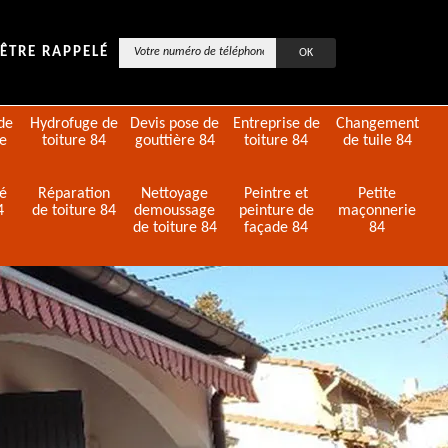
ÊTRE RAPPELÉ
de
Hydrofuge de
Devis pose de
Entreprise de
Changement
de
toiture 84
gouttière 84
toiture 84
de tuile 84
té
Réparation
Nettoyage
Peintre et
Petite
4
de toiture 84
demoussage
peinture de
maçonnerie
de toiture 84
façade 84
84