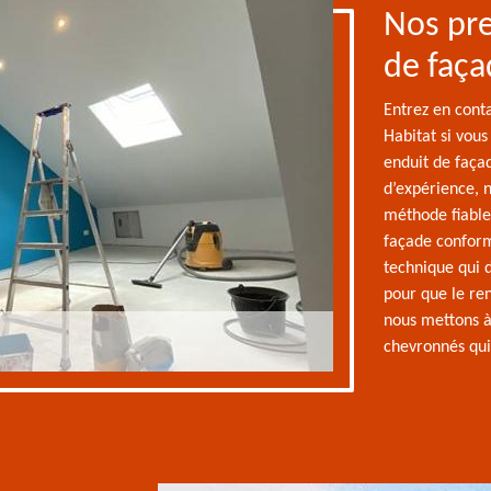
Nos pre
de faça
Entrez en conta
Habitat si vous
enduit de faça
d’expérience, 
méthode fiable
façade conform
technique qui 
pour que le ren
nous mettons à 
chevronnés qui