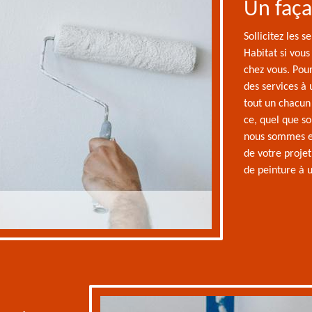
Un faça
Sollicitez les 
Habitat si vou
chez vous. Pour
des services à 
tout un chacun 
ce, quel que so
nous sommes en
de votre proje
de peinture à u