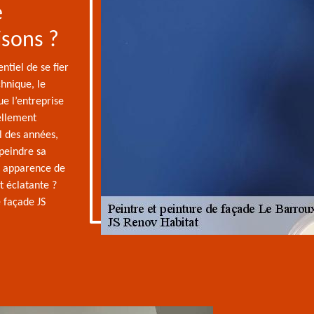
e
isons ?
ntiel de se fier
chnique, le
ue l’entreprise
ellement
l des années,
epeindre sa
e apparence de
et éclatante ?
e façade JS