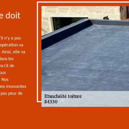
e doit
il n'y a pas
opération va
Ainsi, elle va
dans les
scrit de
Vous
. Nos
ons innovantes
 pas peur de