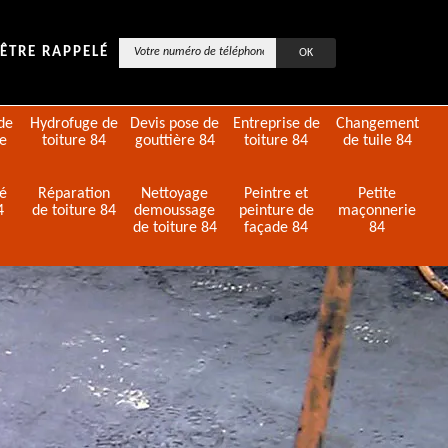
ÊTRE RAPPELÉ
de
Hydrofuge de
Devis pose de
Entreprise de
Changement
de
toiture 84
gouttière 84
toiture 84
de tuile 84
té
Réparation
Nettoyage
Peintre et
Petite
4
de toiture 84
demoussage
peinture de
maçonnerie
de toiture 84
façade 84
84