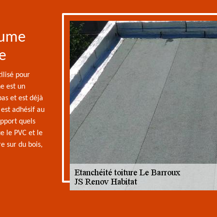
tume
re
ilisé pour
he est un
as et est déjà
 est adhésif au
upport quels
e le PVC et le
re sur du bois,