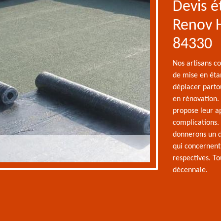
Devis é
Renov H
84330
Nos artisans co
de mise en éta
déplacer partou
en rénovation.
propose leur a
complications. 
donnerons un de
qui concernent 
respectives. T
décennale.