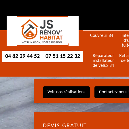
Couvreur 84
Int
d'
fuit
04 82 29 44 52
07 51 15 22 32
Réparateur
Reha
installateur
de t
de velux 84
Voir nos réalisations
Contactez nous!
DEVIS GRATUIT