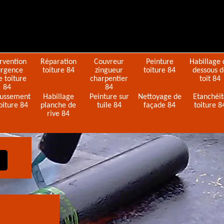
ervention
Réparation
Couvreur
Peinture
Habillage 
urgence
toiture 84
zingueur
toiture 84
dessous 
e toiture
charpentier
toit 84
84
84
ussement
Habillage
Peinture sur
Nettoyage de
Etanchéi
oiture 84
planche de
tuile 84
façade 84
toiture 8
rive 84