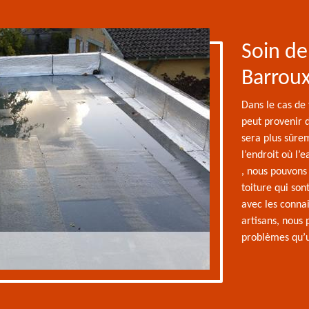
Soin de 
Barrou
Dans le cas de 
peut provenir de
sera plus sûre
l’endroit où l’
, nous pouvons 
toiture qui son
avec les connai
artisans, nous
problèmes qu’u