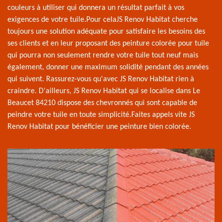
couleurs à utiliser qui donnera un résultat parfait à vos
exigences de votre tuile.Pour celaJS Renov Habitat cherche
toujours une solution adéquate pour satisfaire les besoins des
ses clients et en leur proposant des peinture colorée pour tuile
qui pourra non seulement rendre votre tuile tout neuf mais
également, donner une maximum solidité pendant des années
qui suivent. Rassurez-vous qu'avec JS Renov Habitat rien à
craindre. D'ailleurs, JS Renov Habitat qui se localise dans Le
Beaucet 84210 dispose des chevronnés qui sont capable de
peindre votre tuile en toute simplicité.Faites appels vite JS
Renov Habitat pour bénéficier une peinture bien colorée.