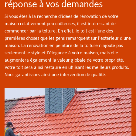
réponse à vos demandes
Si vous êtes à la recherche d'idées de rénovation de votre
maison relativement peu coûteuses, il est intéressant de
commencer par la toiture. En effet, le toit est l'une des
premières choses que les gens remarquent sur l'extérieur d'une
maison. La rénovation en peinture de la toiture n'ajoute pas
seulement le style et l'élégance à votre maison, mais elle
augmentera également la valeur globale de votre propriété.
Votre toit sera ainsi restauré en utilisant les meilleurs produits.
Nous garantissons ainsi une intervention de qualité.