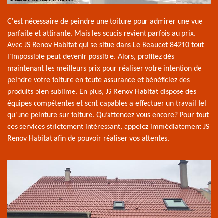
C'est nécessaire de peindre une toiture pour admirer une vue
parfaite et attirante. Mais les soucis revient parfois au prix.
Avec JS Renov Habitat qui se situe dans Le Beaucet 84210 tout
l'impossible peut devenir possible. Alors, profitez dès
maintenant les meilleurs prix pour réaliser votre intention de
peindre votre toiture en toute assurance et bénéficiez des
produits bien sublime. En plus, JS Renov Habitat dispose des
équipes compétentes et sont capables a effectuer un travail tel
qu'une peinture sur toiture. Qu’attendez vous encore? Pour tout
ces services strictement intéressant, appelez immédiatement JS
Renov Habitat afin de pouvoir réaliser vos attentes.