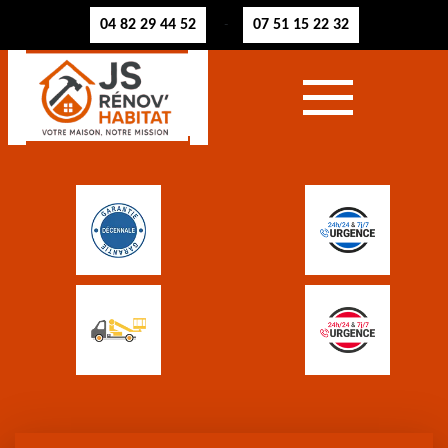
04 82 29 44 52
07 51 15 22 32
-