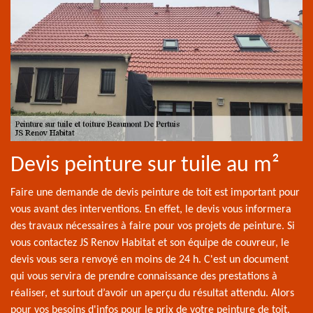
Devis peinture sur tuile au m²
Faire une demande de devis peinture de toit est important pour
vous avant des interventions. En effet, le devis vous informera
des travaux nécessaires à faire pour vos projets de peinture. Si
vous contactez JS Renov Habitat et son équipe de couvreur, le
devis vous sera renvoyé en moins de 24 h. C'est un document
qui vous servira de prendre connaissance des prestations à
réaliser, et surtout d’avoir un aperçu du résultat attendu. Alors
pour vos besoins d'infos pour le prix de votre peinture de toit,