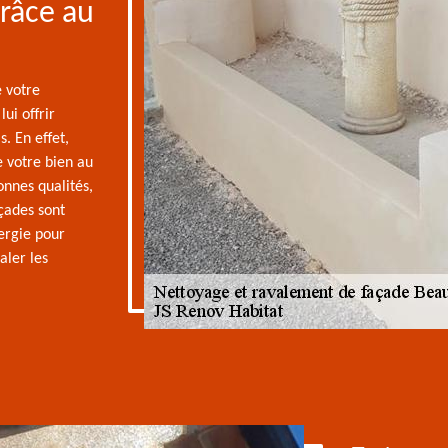
râce au
 votre
ui offrir
. En effet,
e votre bien au
onnes qualités,
açades sont
ergie pour
aler les