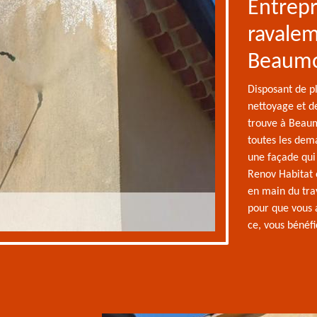
Entrepr
ravalem
Beaumo
Disposant de p
nettoyage et d
trouve à Beaum
toutes les dem
une façade qui
Renov Habitat 
en main du trav
pour que vous a
ce, vous bénéfi