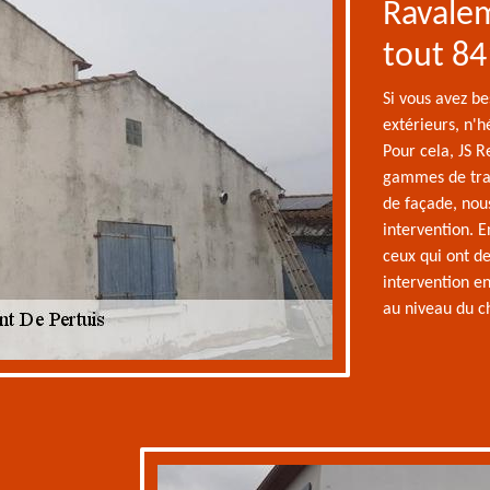
Ravale
tout 8
Si vous avez be
extérieurs, n'h
Pour cela, JS R
gammes de trav
de façade, nou
intervention. En
ceux qui ont de
intervention 
au niveau du ch