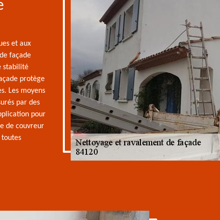
e
ues et aux
 de façade
 stabilité
açade protège
es. Les moyens
urés par des
plication pour
pe de couvreur
 toutes