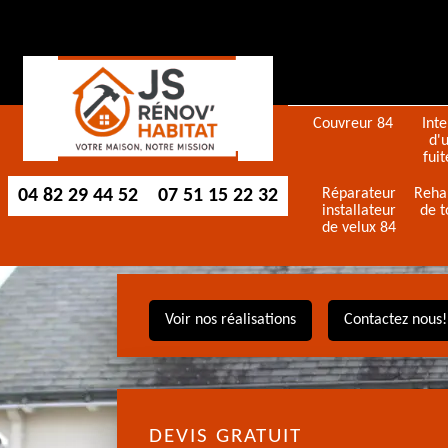
Couvreur 84
Int
d'
fuit
04 82 29 44 52
07 51 15 22 32
Réparateur
Reha
installateur
de t
de velux 84
Voir nos réalisations
Contactez nous!
DEVIS GRATUIT