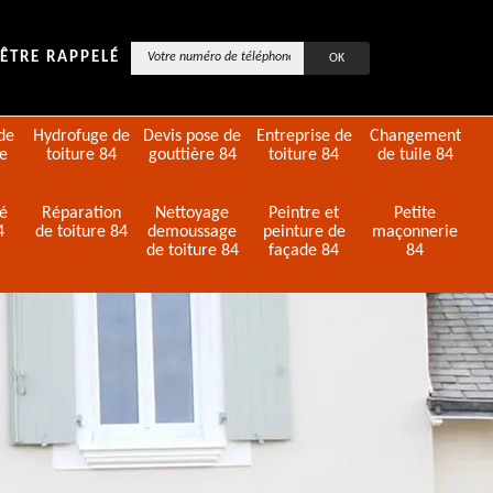
ÊTRE RAPPELÉ
de
Hydrofuge de
Devis pose de
Entreprise de
Changement
de
toiture 84
gouttière 84
toiture 84
de tuile 84
té
Réparation
Nettoyage
Peintre et
Petite
4
de toiture 84
demoussage
peinture de
maçonnerie
de toiture 84
façade 84
84