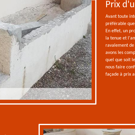
Prix d'
Avant toute int
préférable que 
En effet, un pr
la tenue et l'
ravalement de 
avons les comp
quel que soit 
nous faire con
façade à prix a