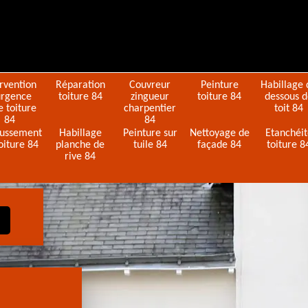
ervention
Réparation
Couvreur
Peinture
Habillage 
urgence
toiture 84
zingueur
toiture 84
dessous 
e toiture
charpentier
toit 84
84
84
ussement
Habillage
Peinture sur
Nettoyage de
Etanchéi
oiture 84
planche de
tuile 84
façade 84
toiture 8
rive 84