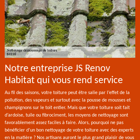
Notre entreprise JS Renov
Habitat qui vous rend service
Au fil des saisons, votre toiture peut être salie par l’effet de la
pollution, des vapeurs et surtout avec la pousse de mousses et
champignons sur le toit entier. Mais que votre toiture soit fait
d’ardoise, tuile ou fibrociment, les moyens de nettoyage sont
favorablement assez faciles à faire. Alors, pourquoi ne pas
bénéficier d’un bon nettoyage de votre toiture avec des experts
en la matière ? Nos artisans auront le plus grand plaisir de vous