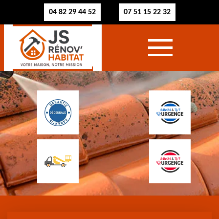
04 82 29 44 52
07 51 15 22 32
-