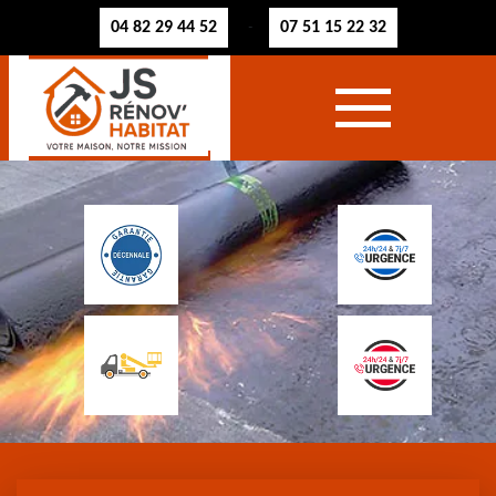
04 82 29 44 52
07 51 15 22 32
-