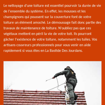
Le nettoyage d'une toiture est essentiel pourvoir la durée de vie
de l'ensemble du système. En effet, les mousses et les
champignons qui poussent sur la couverture font de votre
toiture un élément amoché. Le démoussage fait donc partie des
travaux de maintenance de toiture. N'oubliez pas que ces
végétaux mettent en péril la vie de votre toit. Ils pourront
gâcher l'existence de votre toiture, notamment les tuiles. Vos
artisans couvreurs professionnels pour vous venir en aide
rapidement si vous êtes en La Bastide Des Jourdans.