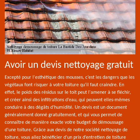
Avoir un devis nettoyage gratuit
Excepté pour l'esthétique des mousses, c’est les dangers que les
végétaux font risquer à votre toiture qu’il faut craindre. En
effet, le poids des résidus sur le toit peut l'amener à se fléchir,
et créer ainsi des infiltrations d’eau, qui peuvent elles-mêmes
conduire à des dégâts d'humidité. Un devis est un document
généralement donné gratuitement, et qui vous permet de
connaître de manière exacte votre budget de démoussage
d’une toiture. Grâce aux devis de notre société nettoyage de
toiture, vous allez bénéficier d’un prix d’entretien de toiture