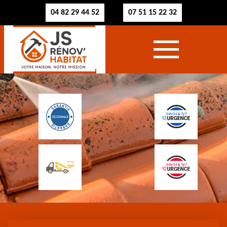
04 82 29 44 52
07 51 15 22 32
-