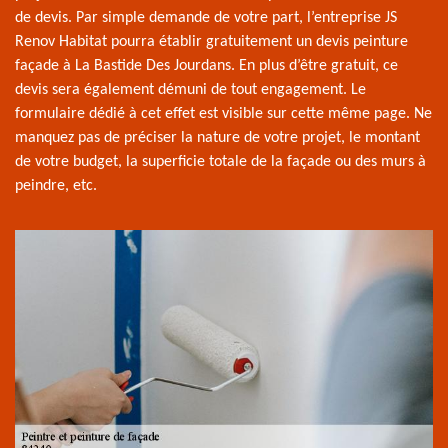
de devis. Par simple demande de votre part, l’entreprise JS
Renov Habitat pourra établir gratuitement un devis peinture
façade à La Bastide Des Jourdans. En plus d’être gratuit, ce
devis sera également démuni de tout engagement. Le
formulaire dédié à cet effet est visible sur cette même page. Ne
manquez pas de préciser la nature de votre projet, le montant
de votre budget, la superficie totale de la façade ou des murs à
peindre, etc.