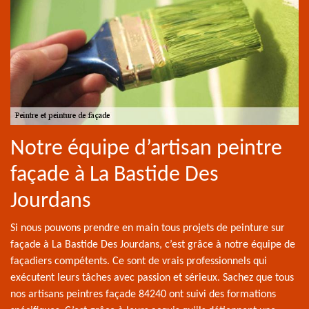
Notre équipe d’artisan peintre
façade à La Bastide Des
Jourdans
Si nous pouvons prendre en main tous projets de peinture sur
façade à La Bastide Des Jourdans, c’est grâce à notre équipe de
façadiers compétents. Ce sont de vrais professionnels qui
exécutent leurs tâches avec passion et sérieux. Sachez que tous
nos artisans peintres façade 84240 ont suivi des formations