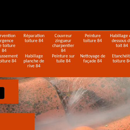
ervention
Réparation
Couvreur
Peinture
Habillage 
urgence
toiture 84
zingueur
toiture 84
dessous 
e toiture
charpentier
toit 84
84
84
ussement
Habillage
Peinture sur
Nettoyage de
Etanchéi
oiture 84
planche de
tuile 84
façade 84
toiture 8
rive 84