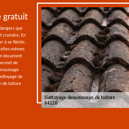
 gratuit
 dangers que
ut craindre. En
r à se fléchir,
nt elles-mêmes
 un document
permet de
démoussage
nettoyage de
n de toiture