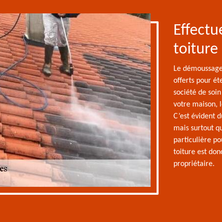
Effectu
toiture
Le démoussage 
offerts pour ét
société de soin
votre maison, 
C’est évident d
mais surtout qu
particulière po
toiture est don
propriétaire.