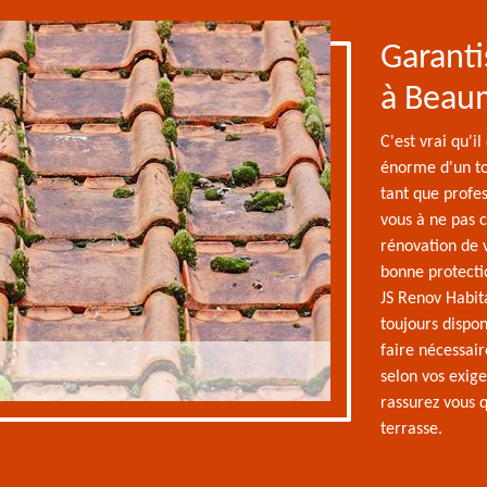
Garanti
à Beau
C'est vrai qu'i
énorme d'un toi
tant que profes
vous à ne pas 
rénovation de 
bonne protectio
JS Renov Habit
toujours dispon
faire nécessai
selon vos exige
rassurez vous q
terrasse.