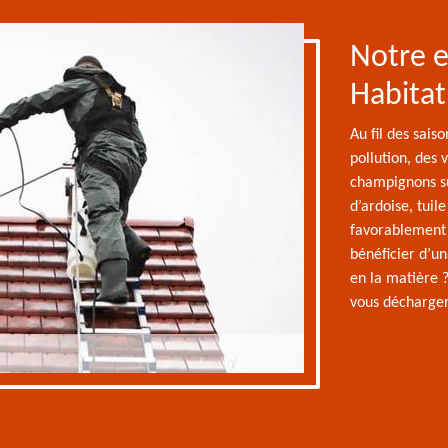
Notre e
Habitat
Au fil des saiso
pollution, des 
champignons sur
d’ardoise, tuil
favorablement a
bénéficier d’u
en la matière ?
vous décharger