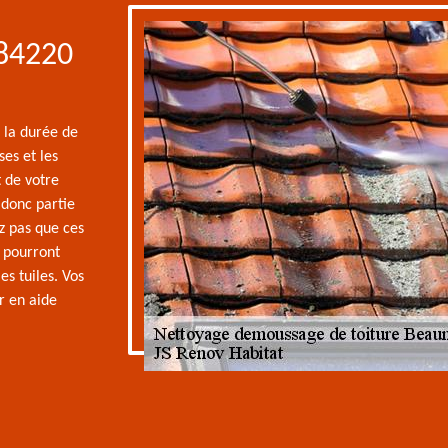
 84220
r la durée de
ses et les
 de votre
donc partie
z pas que ces
s pourront
es tuiles. Vos
r en aide