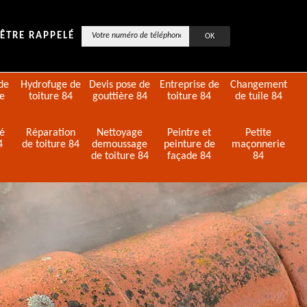
ÊTRE RAPPELÉ
de
Hydrofuge de
Devis pose de
Entreprise de
Changement
de
toiture 84
gouttière 84
toiture 84
de tuile 84
té
Réparation
Nettoyage
Peintre et
Petite
4
de toiture 84
demoussage
peinture de
maçonnerie
de toiture 84
façade 84
84