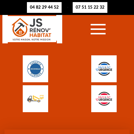
04 82 29 44 52
07 51 15 22 32
-