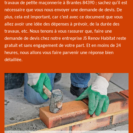
travaux de petite maçonnerie à Brantes 84390 ; sachez qu’il est
nécessaire que vous nous envoyer une demande de devis. De
plus, cela est important, car c’est avec ce document que vous
allez avoir une idée des dépenses à prévoir, de la durée des
travaux, etc. Nous tenons à vous rassurer que, faire une
demande de devis chez notre entreprise JS Renov Habitat reste
gratuit et sans engagement de votre part. Et en moins de 24
heures, nous allons vous faire parvenir une réponse bien
détaillée.