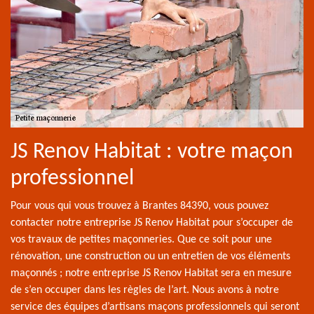
JS Renov Habitat : votre maçon
professionnel
Pour vous qui vous trouvez à Brantes 84390, vous pouvez
contacter notre entreprise JS Renov Habitat pour s’occuper de
vos travaux de petites maçonneries. Que ce soit pour une
rénovation, une construction ou un entretien de vos éléments
maçonnés ; notre entreprise JS Renov Habitat sera en mesure
de s’en occuper dans les règles de l’art. Nous avons à notre
service des équipes d’artisans maçons professionnels qui seront