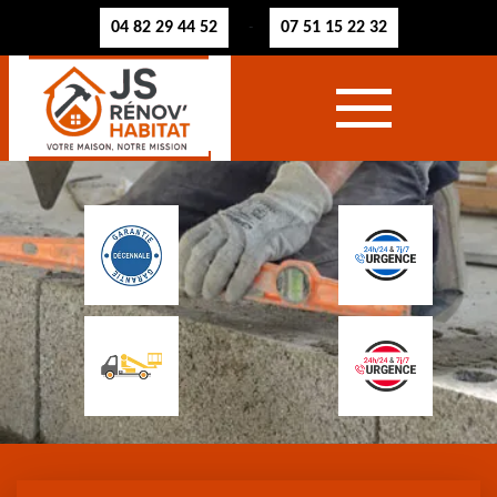
04 82 29 44 52
07 51 15 22 32
-