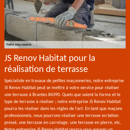
JS Renov Habitat pour la
réalisation de terrasse
Spécialiste en travaux de petites maçonneries, notre entreprise
JS Renov Habitat peut se mettre à votre service pour réaliser
une terrasse à Brantes 84390. Quels que soient la forme et le
type de terrasse à réaliser ; notre entreprise JS Renov Habitat
pourra les réaliser dans les règles de l’art. En tant que maçons
professionnels, nous pourrons réaliser une terrasse en béton
pressé, une terrasse en carrelage, une terrasse en pierre, etc.
Notre entreprise JS Renov Habitat pourra vous assurer un