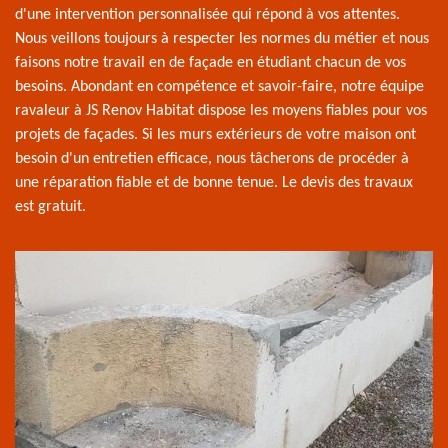
d'une intervention personnalisée qui répond à vos attentes.
Nous veillons toujours à respecter les normes du métier et nous
faisons notre travail en de façade en étudiant chacun de vos
besoins. Abondant en compétence et savoir-faire, notre équipe
ravaleur à JS Renov Habitat dispose les moyens fiables pour vos
projets de façades. Si les murs extérieurs de votre maison ont
besoin d'un entretien efficace, nous tâcherons de procéder à
une réparation fiable et de bonne tenue. Le devis des travaux
est gratuit.