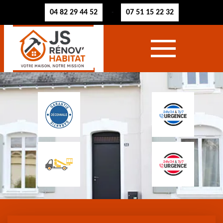
04 82 29 44 52
07 51 15 22 32
-