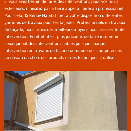
Si vous avez besoin de faire des interventions pour vos murs
extérieurs, n'hésitez pas à faire appel à l'aide au professionnel.
Pour cela, JS Renov Habitat met à votre disposition différentes
gammes de travaux pour les façades. Professionnels en travaux
de façade, nous usons des meilleurs moyens pour assurer toute
intervention. En effet, il est plus judicieux de faire intervenir
ceux qui ont des interventions fiables puisque chaque
intervention en travaux de façade demande des compétences
au niveau du choix des produits et des techniques à utiliser.