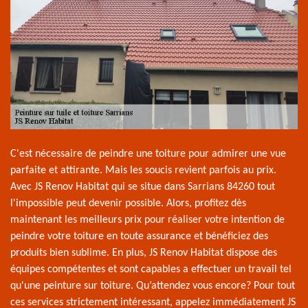
C'est nécessaire de peindre une toiture pour admirer une vue
parfaite et attirante. Mais les soucis revient parfois au prix.
Avec JS Renov Habitat qui se situe dans Sarrians 84260 tout
l'impossible peut devenir possible. Alors, profitez dès
maintenant les meilleurs prix pour réaliser votre intention de
peindre votre toiture en toute assurance et bénéficiez des
produits bien sublime. En plus, JS Renov Habitat dispose des
équipes compétentes et sont capables a effectuer un travail tel
qu'une peinture sur toiture. Qu’attendez vous encore? Pour tout
ces services strictement intéressant, appelez immédiatement JS