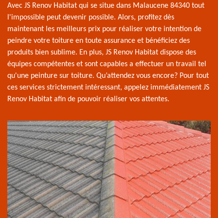
Avec JS Renov Habitat qui se situe dans Malaucene 84340 tout
l'impossible peut devenir possible. Alors, profitez dès
maintenant les meilleurs prix pour réaliser votre intention de
peindre votre toiture en toute assurance et bénéficiez des
produits bien sublime. En plus, JS Renov Habitat dispose des
équipes compétentes et sont capables a effectuer un travail tel
qu'une peinture sur toiture. Qu’attendez vous encore? Pour tout
ces services strictement intéressant, appelez immédiatement JS
Renov Habitat afin de pouvoir réaliser vos attentes.