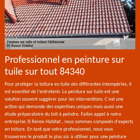
Professionnel en peinture sur
tuile sur tout 84340
Pour protéger la toiture en tuile des différentes intempéries, il
est essentiel de l'entretenir. La peinture sur tuile est une
solution souvent suggérer pour les interventions. C'est une
action qui demande des expertises uniques mais aussi une
étude préparatoire du toit à peindre. Faites appel à notre
entreprise JS Renov Habitat , nous sommes composés d'experts
en toiture. En tant que votre professionnel, nous vous
trouverons le produit le plus sûr à utiliser pour une peinture