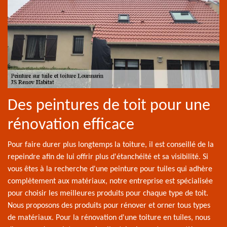
Des peintures de toit pour une
rénovation efficace
Pour faire durer plus longtemps la toiture, il est conseillé de la
repeindre afin de lui offrir plus d'étanchéité et sa visibilité. Si
vous êtes à la recherche d'une peinture pour tuiles qui adhère
complètement aux matériaux, notre entreprise est spécialisée
pour choisir les meilleures produits pour chaque type de toit.
Nous proposons des produits pour rénover et orner tous types
de matériaux. Pour la rénovation d'une toiture en tuiles, nous