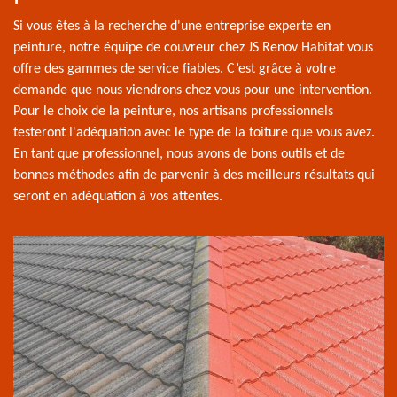
Si vous êtes à la recherche d'une entreprise experte en
peinture, notre équipe de couvreur chez JS Renov Habitat vous
offre des gammes de service fiables. C’est grâce à votre
demande que nous viendrons chez vous pour une intervention.
Pour le choix de la peinture, nos artisans professionnels
testeront l'adéquation avec le type de la toiture que vous avez.
En tant que professionnel, nous avons de bons outils et de
bonnes méthodes afin de parvenir à des meilleurs résultats qui
seront en adéquation à vos attentes.