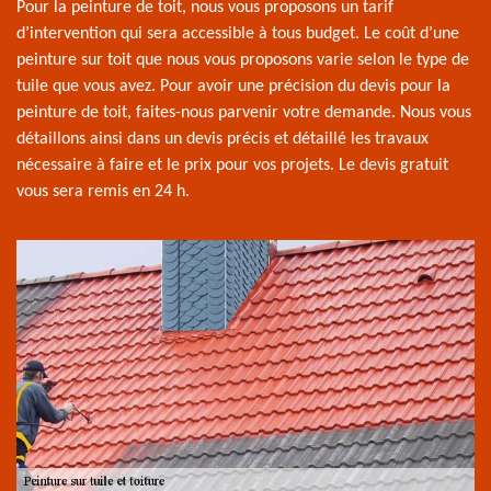
Pour la peinture de toit, nous vous proposons un tarif
d’intervention qui sera accessible à tous budget. Le coût d’une
peinture sur toit que nous vous proposons varie selon le type de
tuile que vous avez. Pour avoir une précision du devis pour la
peinture de toit, faites-nous parvenir votre demande. Nous vous
détaillons ainsi dans un devis précis et détaillé les travaux
nécessaire à faire et le prix pour vos projets. Le devis gratuit
vous sera remis en 24 h.