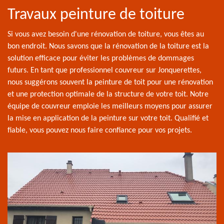
Travaux peinture de toiture
Si vous avez besoin d'une rénovation de toiture, vous êtes au
bon endroit. Nous savons que la rénovation de la toiture est la
solution efficace pour éviter les problèmes de dommages
futurs. En tant que professionnel couvreur sur Jonquerettes,
nous suggérons souvent la peinture de toit pour une rénovation
et une protection optimale de la structure de votre toit. Notre
équipe de couvreur emploie les meilleurs moyens pour assurer
la mise en application de la peinture sur votre toit. Qualifié et
fiable, vous pouvez nous faire confiance pour vos projets.