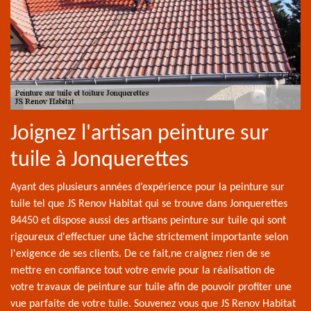
Joignez l'artisan peinture sur
tuile à Jonquerettes
Ayant des plusieurs années d’expérience pour la peinture sur
tuile tel que JS Renov Habitat qui se trouve dans Jonquerettes
84450 et dispose aussi des artisans peinture sur tuile qui sont
rigoureux d'effectuer une tâche strictement importante selon
l'exigence de ses clients. De ce fait,ne craignez rien de se
mettre en confiance tout votre envie pour la réalisation de
votre travaux de peinture sur tuile afin de pouvoir profiter une
vue parfaite de votre tuile. Souvenez vous que JS Renov Habitat