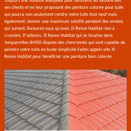
toujours une solution adéquate pour satisfaire les besoins des
ses clients et en leur proposant des peinture colorée pour tuile
qui pourra non seulement rendre votre tuile tout neuf mais
également, donner une maximum solidité pendant des années
qui suivent. Rassurez-vous qu'avec JS Renov Habitat rien à
craindre. D'ailleurs, JS Renov Habitat qui se localise dans
Jonquerettes 84450 dispose des chevronnés qui sont capable de
peindre votre tuile en toute simplicité.Faites appels vite JS
Renov Habitat pour bénéficier une peinture bien colorée.