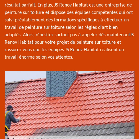
résultat parfait. En plus, JS Renov Habitat est une entreprise de
peinture sur toiture et dispose des équipes compétentes qui ont
suivi préalablement des formations spécifiques à effectuer un
travail de peinture sur toiture selon les règles d'art bien
adaptés. Alors, n'hésitez surtout pas à appeler dès maintenantJS
Renov Habitat pour votre projet de peinture sur toiture et
rassurez vous que les équipes JS Renov Habitat réalisent un
travail énorme selon vos attentes.