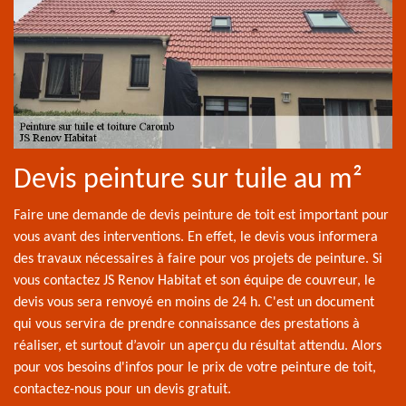
Devis peinture sur tuile au m²
Faire une demande de devis peinture de toit est important pour
vous avant des interventions. En effet, le devis vous informera
des travaux nécessaires à faire pour vos projets de peinture. Si
vous contactez JS Renov Habitat et son équipe de couvreur, le
devis vous sera renvoyé en moins de 24 h. C'est un document
qui vous servira de prendre connaissance des prestations à
réaliser, et surtout d’avoir un aperçu du résultat attendu. Alors
pour vos besoins d'infos pour le prix de votre peinture de toit,
contactez-nous pour un devis gratuit.