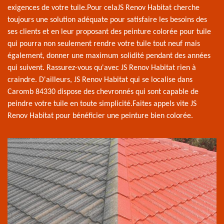
exigences de votre tuile.Pour celaJS Renov Habitat cherche
toujours une solution adéquate pour satisfaire les besoins des
ses clients et en leur proposant des peinture colorée pour tuile
qui pourra non seulement rendre votre tuile tout neuf mais
également, donner une maximum solidité pendant des années
qui suivent. Rassurez-vous qu'avec JS Renov Habitat rien à
craindre. D'ailleurs, JS Renov Habitat qui se localise dans
Caromb 84330 dispose des chevronnés qui sont capable de
peindre votre tuile en toute simplicité.Faites appels vite JS
Renov Habitat pour bénéficier une peinture bien colorée.