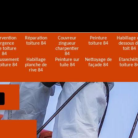
ervention
Réparation
Couvreur
Peinture
Habillage 
urgence
toiture 84
zingueur
toiture 84
dessous 
e toiture
charpentier
toit 84
84
84
ussement
Habillage
Peinture sur
Nettoyage de
Etanchéi
oiture 84
planche de
tuile 84
façade 84
toiture 8
rive 84