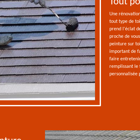
Tout po
Une rénovation
tout type de to
prend l'éclat d
proche de vous
peinture sur to
important de fa
faire entreteni
remplissant le
personnalisée p