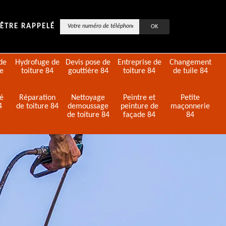
ÊTRE RAPPELÉ
de
Hydrofuge de
Devis pose de
Entreprise de
Changement
de
toiture 84
gouttière 84
toiture 84
de tuile 84
té
Réparation
Nettoyage
Peintre et
Petite
4
de toiture 84
demoussage
peinture de
maçonnerie
de toiture 84
façade 84
84