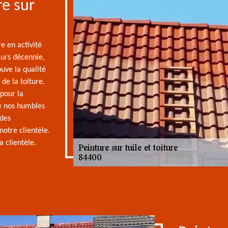
re sur
e en activité
eurs décennie,
uve la qualité
de la toiture.
 pour la
ue nos humbles
 des
notre clientèle.
a clientèle.