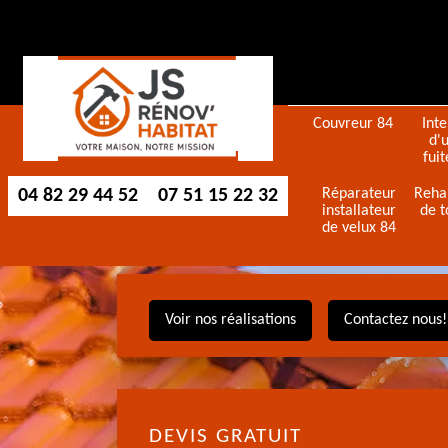
Couvreur 84
Int
d'
fuit
04 82 29 44 52
07 51 15 22 32
Réparateur
Reha
installateur
de t
de velux 84
Voir nos réalisations
Contactez nous!
DEVIS GRATUIT