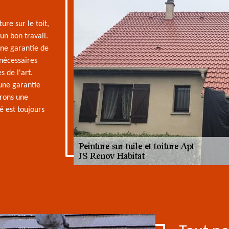
ure sur le toit,
 un bon travail.
une garantie de
 nécessaires
s de l'art.
 une garantie
frons une
é est toujours