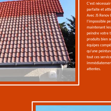
C'est nécessai
parfaite et att
Avec JS Renov 
l'impossible pe
maintenant les 
peindre votre t
produits bien s
équipes compéte
qu'une peintur
tout ces servic
immédiatement 
attentes.