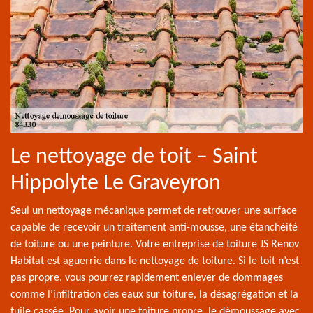
Le nettoyage de toit – Saint
Hippolyte Le Graveyron
Seul un nettoyage mécanique permet de retrouver une surface
capable de recevoir un traitement anti-mousse, une étanchéité
de toiture ou une peinture. Votre entreprise de toiture JS Renov
Habitat est aguerrie dans le nettoyage de toiture. Si le toit n’est
pas propre, vous pourrez rapidement enlever de dommages
comme l’infiltration des eaux sur toiture, la désagrégation et la
tuile cassée. Pour avoir une toiture propre, le démoussage avec