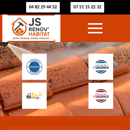
04 82 29 44 52
07 51 15 22 32
-