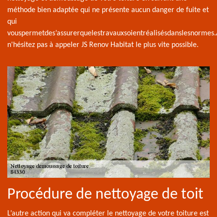
méthode bien adaptée qui ne présente aucun danger de fuite et
qui
vouspermetdes’assurerquelestravauxsoientréalisésdanslesnormes.
n'hésitez pas à appeler JS Renov Habitat le plus vite possible.
Procédure de nettoyage de toit
L’autre action qui va compléter le nettoyage de votre toiture est