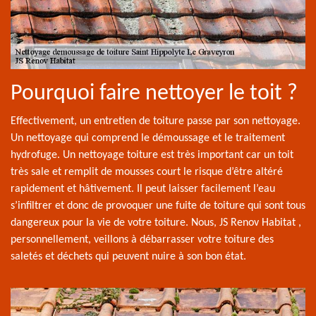
Pourquoi faire nettoyer le toit ?
Effectivement, un entretien de toiture passe par son nettoyage.
Un nettoyage qui comprend le démoussage et le traitement
hydrofuge. Un nettoyage toiture est très important car un toit
très sale et remplit de mousses court le risque d’être altéré
rapidement et hâtivement. Il peut laisser facilement l’eau
s’infiltrer et donc de provoquer une fuite de toiture qui sont tous
dangereux pour la vie de votre toiture. Nous, JS Renov Habitat ,
personnellement, veillons à débarrasser votre toiture des
saletés et déchets qui peuvent nuire à son bon état.