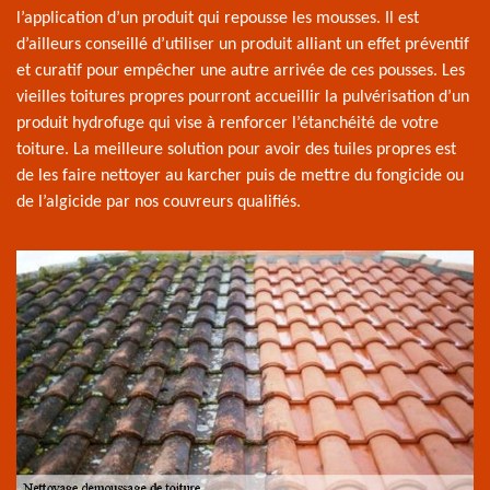
l’application d’un produit qui repousse les mousses. Il est
d’ailleurs conseillé d’utiliser un produit alliant un effet préventif
et curatif pour empêcher une autre arrivée de ces pousses. Les
vieilles toitures propres pourront accueillir la pulvérisation d’un
produit hydrofuge qui vise à renforcer l’étanchéité de votre
toiture. La meilleure solution pour avoir des tuiles propres est
de les faire nettoyer au karcher puis de mettre du fongicide ou
de l’algicide par nos couvreurs qualifiés.