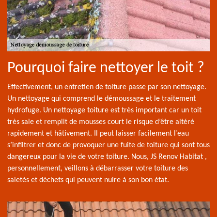
Pourquoi faire nettoyer le toit ?
Effectivement, un entretien de toiture passe par son nettoyage.
Un nettoyage qui comprend le démoussage et le traitement
hydrofuge. Un nettoyage toiture est très important car un toit
très sale et remplit de mousses court le risque d’être altéré
rapidement et hâtivement. Il peut laisser facilement l’eau
s’infiltrer et donc de provoquer une fuite de toiture qui sont tous
dangereux pour la vie de votre toiture. Nous, JS Renov Habitat ,
personnellement, veillons à débarrasser votre toiture des
saletés et déchets qui peuvent nuire à son bon état.