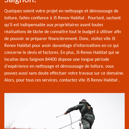
Quelques soient votre projet en nettoyage et démoussage de
toiture, faites confiance à JS Renov Habitat . Pourtant, sachant
qu'il est indispensable aux propriétaires avant toutes
réalisations de tâche de connaître tout le budget à utiliser afin
de pouvoir se préparer financièrement. Donc, visitez vite JS
Renov Habitat pour avoir davantage d'informations en ce qui
concerne le devis et factures. En plus, JS Renov Habitat qui se
localise dans Saignon 84400 dispose une longue période
d'expérience en nettoyage et démoussage de toiture, vous
pouvez aussi sans doute effectuer votre travaux sur ce domaine.
Alors, pour tous ces services, contactez vite JS Renov Habitat .