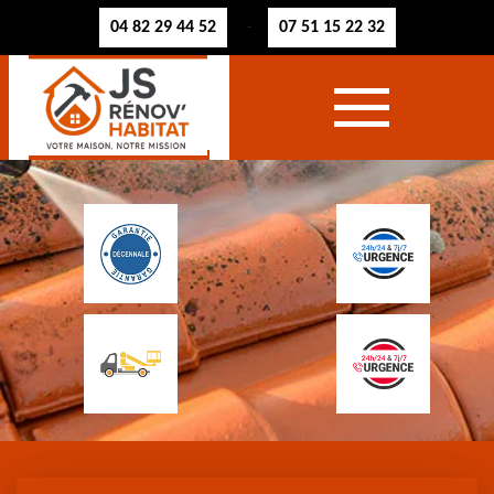
04 82 29 44 52
07 51 15 22 32
-